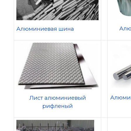
Алю
Алюминиевая шина
Алюмин
Лист алюминиевый
рифленый