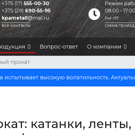
+375 (17)
555-00-30
Режим рабо
+375 (29)
690-55-95
08:00 - 17:0
kpametall
@mail.ru
пн-пт
все контакты
схема проезд
родукция
Вопрос-ответ
О компании
ый прокат
испытывает высокую волатильность. Актуаль
т: катанки, ленты,