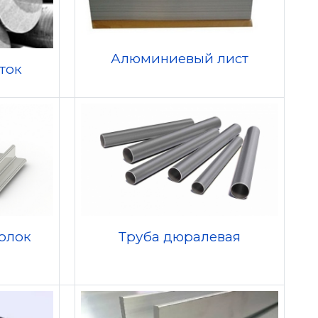
Алюминиевый лист
ток
олок
Труба дюралевая