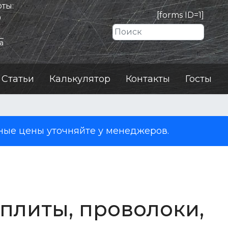
ты:
[forms ID=1]
0
Искать
а
Статьи
Калькулятор
Контакты
Госты
ные цены уточняйте у менеджеров.
 плиты, проволоки,