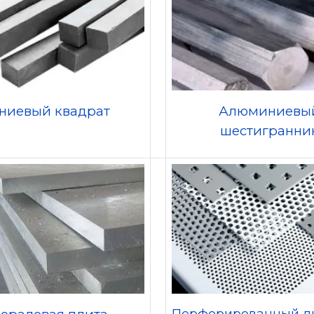
ниевый квадрат
Алюминиевы
шестигранни