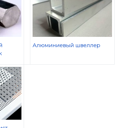
й
Алюминиевый швеллер
к