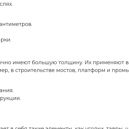
слях.
сантиметров.
рки.
бычно имеют большую толщину. Их применяют в
ер, в строительстве мостов, платформ и пром
ания.
рукции.
 в себя такие элементы, как уголки, тавры, 