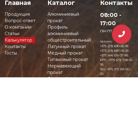
Главная
Каталог
Контакты
Продукция
Алюминиевый
08:00 -
Вопрос-ответ
прокат
17:00
О компании
Профиль
пн-пт
Статьи
алюминиевый
Калькулятор
общестроительный
Velcom:
Контакты
Латунный прокат
+375 (29) 690-55-95
+375 (29) 687-05-33
Госты
Медный прокат
+375 (44) 535-07-85
Титановый прокат
MTC:
+375 (29) 708-55-
95
Нержавеющий
Тел:
+375 (17) 555-00-
прокат
30
Стальной прокат и
Факс:
+375 (177) 94-
07-49
сталь
Бронзовый прокат
Никелевый прокат
Тугоплавкие
сплавы
Чёрный
металлопрокат
Свинец купить
Олово