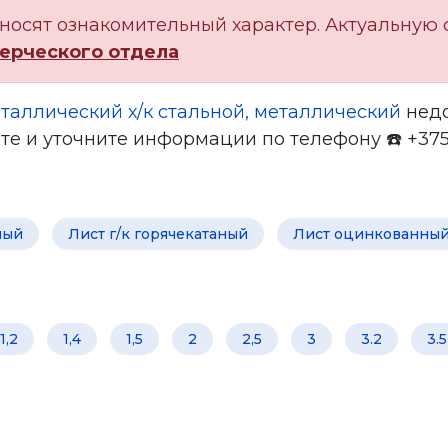
носят ознакомительный характер. Актуальную 
ерческого отдела
таллический х/к стальной, металлический
недо
ите и уточните информации по телефону ☎️ +375 
ный
Лист г/к горячекатаный
Лист оцинкованны
1,2
1,4
1,5
2
2,5
3
3.2
3.5