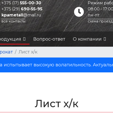
+375 (17)
555-00-30
Режим рабо
+375 (29)
690-55-95
08:00 - 17:0
kpametall
@mail.ru
пн-пт
все контакты
схема проезд
родукция
Вопрос-ответ
О компании
рокат
Лист х/к
испытывает высокую волатильность. Актуаль
Лист х/к