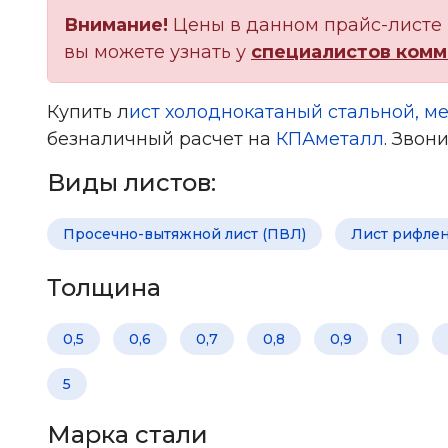
Внимание!
Цены в данном прайс-листе 
вы можете узнать у
специалистов комм
Купить л
ист холоднокатаный стальной, ме
безналичный расчет на
КПАметалл
. Звон
Виды листов:
Просечно-вытяжной лист (ПВЛ)
Лист рифле
Толщина
0,5
0,6
0,7
0,8
0,9
1
5
Марка стали