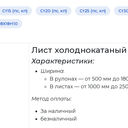
Ст15 (пс, кп)
Ст20 (пс, кп)
Ст25 (пс, кп)
Ст30
8Х18Н10
Лист холоднокатаный 
Характеристики:
Ширина
:
В рулонах — от 500 мм до 18
В листах — от 1000 мм до 25
Метод оплаты:
За наличный
безналичный