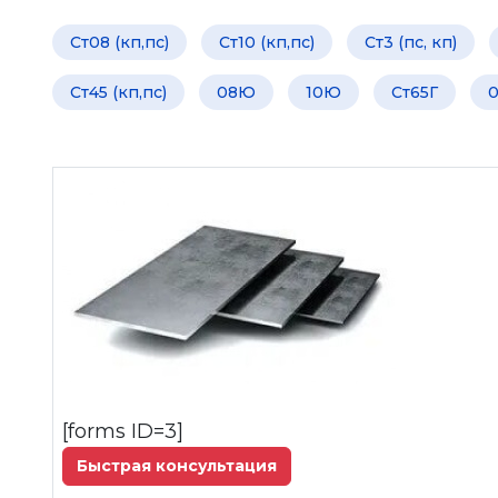
Ст08 (кп,пс)
Ст10 (кп,пс)
Ст3 (пс, кп)
Ст45 (кп,пс)
08Ю
10Ю
Ст65Г
0
[forms ID=3]
Быстрая консультация