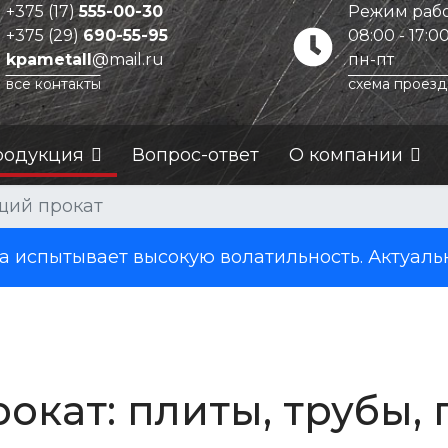
+375 (17)
555-00-30
Режим рабо
+375 (29)
690-55-95
08:00 - 17:0
kpametall
@mail.ru
пн-пт
все контакты
схема проезд
родукция
Вопрос-ответ
О компании
ий прокат
испытывает высокую волатильность. Актуаль
ат: плиты, трубы, 