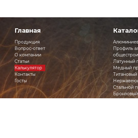
Главная
Катало
Продукция
Алюминиев
Вопрос-ответ
Профиль а
О компании
общестрои
Статьи
Латунный 
Калькулятор
Медный пр
Контакты
Титановый
Госты
Нержавеющ
Стальной п
Бронзовый
Никелевый
Тугоплавк
Чёрный ме
Свинец ку
Олово
Цинк