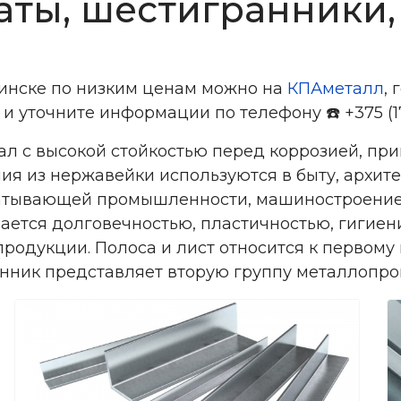
аты, шестигранники,
инске по низким ценам можно на
КПАметалл
, 
е и уточните информации по телефону
️ +375 (
☎
л с высокой стойкостью перед коррозией, пр
ия из нержавейки используются в быту, архит
атывающей промышленности, машиностроение,
ичается долговечностью, пластичностью, гиги
родукции. Полоса и лист относится к первому в
нник представляет вторую группу металлопро