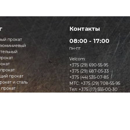
г
Контакты
ый прокат
08:00 - 17:00
люминиевый
пн-пт
тельный
прокат
Velcom:
окат
+375 (29) 690-55-95
 прокат
+375 (29) 687-05-33
ий прокат
+375 (44) 535-07-85
рокат и сталь
MTC:
+375 (29) 708-55-95
 прокат
Тел:
+375 (17) 555-00-30
 прокат
Факс:
+375 (177) 94-07-49
ие сплавы
таллопрокат
пить