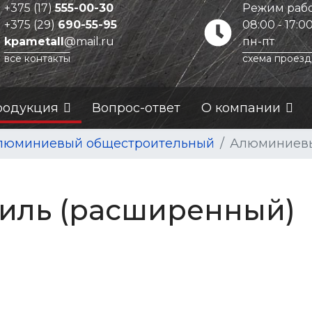
+375 (17)
555-00-30
Режим рабо
+375 (29)
690-55-95
08:00 - 17:0
kpametall
@mail.ru
пн-пт
все контакты
схема проезд
родукция
Вопрос-ответ
О компании
люминиевый общестроительный
Алюминиевы
иль (расширенный)