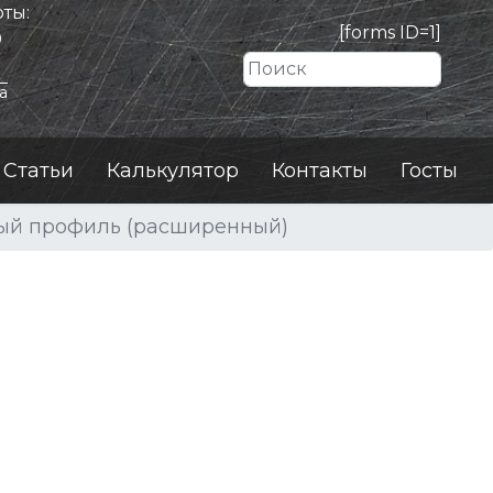
ты:
[forms ID=1]
0
Искать
а
Статьи
Калькулятор
Контакты
Госты
й профиль (расширенный)