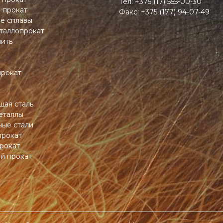
Тел:
+375 (17) 555-00-30
 прокат
Факс:
+375 (177) 94-07-49
ие сплавы
таллопрокат
пить
прокат
ая сталь
еталлы
ные стали
прокат
рокат
й прокат