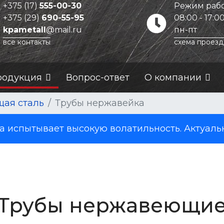
+375 (17)
555-00-30
Режим рабо
+375 (29)
690-55-95
08:00 - 17:0
kpametall
@mail.ru
пн-пт
все контакты
схема проезд
родукция
Вопрос-ответ
О компании
ая сталь
Трубы нержавейка
испытывает высокую волатильность. Актуаль
Трубы нержавеющи