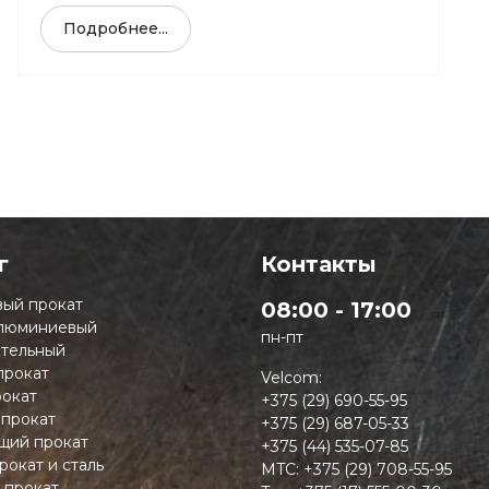
Подробнее...
г
Контакты
ый прокат
08:00 - 17:00
люминиевый
пн-пт
тельный
прокат
Velcom:
окат
+375 (29) 690-55-95
 прокат
+375 (29) 687-05-33
ий прокат
+375 (44) 535-07-85
рокат и сталь
MTC:
+375 (29) 708-55-95
 прокат