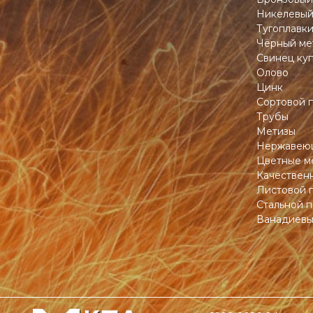
Никелевый
Тугоплавк
Чёрный ме
Свинец ку
Олово
Цинк
Сортовой 
Трубы
Метизы
Нержавеющ
Цветные м
Качествен
Листовой 
Стальной п
Ванадиевы