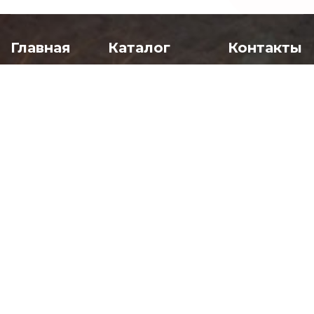
Главная
Каталог
Контакты
Продукция
Алюминиевый
08:00 -
Вопрос-ответ
прокат
17:00
О компании
Профиль
пн-пт
Статьи
алюминиевый
Калькулятор
общестроительный
Velcom:
Контакты
Латунный прокат
+375 (29) 690-55-95
+375 (29) 687-05-33
Госты
Медный прокат
+375 (44) 535-07-85
Титановый прокат
MTC:
+375 (29) 708-55-
95
Нержавеющий
Тел:
+375 (17) 555-00-
прокат
30
Стальной прокат и
Факс:
+375 (177) 94-
07-49
сталь
Бронзовый прокат
Никелевый прокат
Тугоплавкие
сплавы
Чёрный