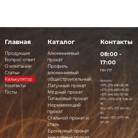
Главная
Каталог
Контакты
Продукция
Алюминиевый
08:00 -
Вопрос-ответ
прокат
17:00
О компании
Профиль
пн-пт
Статьи
алюминиевый
Калькулятор
общестроительный
Velcom:
Контакты
Латунный прокат
+375 (29) 690-55-95
+375 (29) 687-05-33
Госты
Медный прокат
+375 (44) 535-07-85
Титановый прокат
MTC:
+375 (29) 708-55-
95
Нержавеющий
Тел:
+375 (17) 555-00-
прокат
30
Стальной прокат и
Факс:
+375 (177) 94-
07-49
сталь
Бронзовый прокат
Никелевый прокат