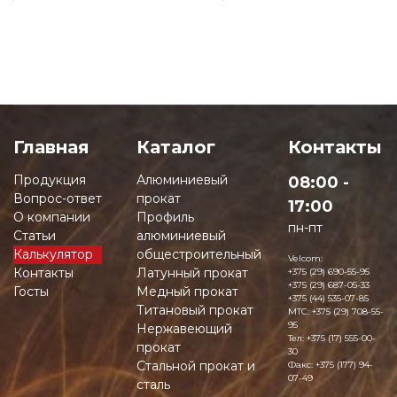
12
20
Главная
Каталог
Контакты
25
Продукция
Алюминиевый
08:00 -
40
Вопрос-ответ
прокат
17:00
О компании
Профиль
50
пн-пт
Статьи
алюминиевый
Калькулятор
общестроительный
Velcom:
80
Контакты
Латунный прокат
+375 (29) 690-55-95
+375 (29) 687-05-33
Госты
Медный прокат
+375 (44) 535-07-85
80
Титановый прокат
MTC:
+375 (29) 708-55-
95
Нержавеющий
Тел:
+375 (17) 555-00-
40
прокат
30
Стальной прокат и
Факс:
+375 (177) 94-
07-49
сталь