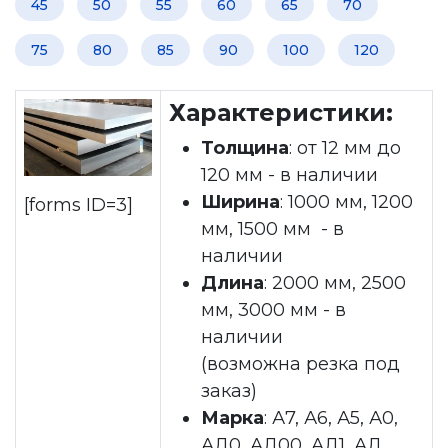
45
50
55
60
65
70
75
80
85
90
100
120
Характеристики:
Толщина
: от 12 мм до
120 мм - в наличии
Ширина
: 1000 мм, 1200
[forms ID=3]
мм, 1500 мм - в
наличии
Длина
: 2000 мм, 2500
мм, 3000 мм - в
наличии
(возможна резка под
заказ)
Марка
: А7, А6, А5, А0,
АД0, АД00, АД1, АД,