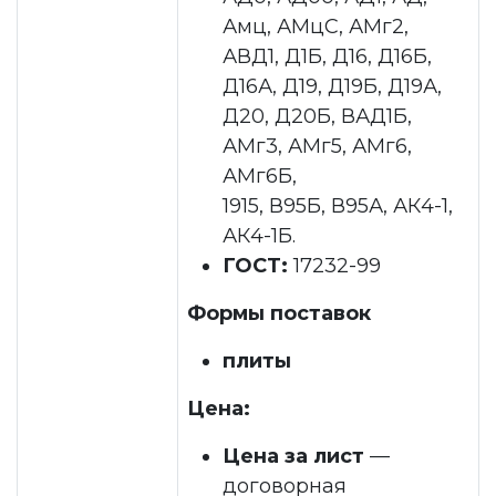
Амц, АМцС, АМг2,
АВД1, Д1Б, Д16, Д16Б,
Д16А, Д19, Д19Б, Д19А,
Д20, Д20Б, ВАД1Б,
АМг3, АМг5, АМг6,
АМг6Б,
1915, В95Б, В95А, АК4-1,
АК4-1Б.
ГОСТ:
17232-99
Формы поставок
плиты
Цена:
Цена за лист
—
договорная