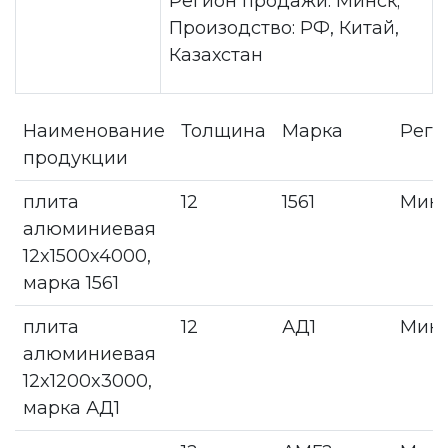
Регион продажи: Минск;
Произодство: РФ, Китай,
Казахстан
Наименование
Толщина
Марка
Реги
продукции
плита
12
1561
Мин
алюминиевая
12x1500x4000,
марка 1561
плита
12
АД1
Мин
алюминиевая
12x1200x3000,
марка АД1