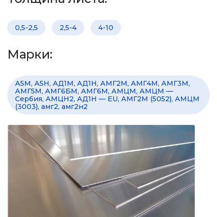
0,5-2,5
2,5-4
4-10
Марки:
А5М, А5Н, АД1М, АД1Н, АМГ2М, АМГ4M, АМГ3М,
АМГ5М, АМГ6БМ, АМГ6М, АМЦМ, АМЦМ —
Сербия, АМЦН2, АД1Н — EU, АМГ2М (5052), АМЦМ
(3003), амг2, амг2н2