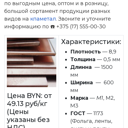
по выгодным цена, оптом и в розницу,
большой сортамент продукции разных
видов на
кпаметал
. Звоните и уточните
информацию по ☎️ +375 (17) 555-00-30
Характеристики:
Плотность
— 8,9
Толщина
— 0,5 мм
Длинна
— 1500
мм
Ширина
— 600
мм
Цена BYN: от
Марка
—
М1
, М2,
49.13 руб/кг
М3
(Цены
ГОСТ
— 1173
указаны без
(Фольга, ленты,
НДС)