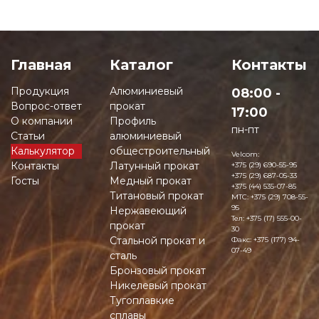
Главная
Каталог
Контакты
Продукция
Алюминиевый
08:00 -
Вопрос-ответ
прокат
17:00
О компании
Профиль
пн-пт
Статьи
алюминиевый
Калькулятор
общестроительный
Velcom:
Контакты
Латунный прокат
+375 (29) 690-55-95
+375 (29) 687-05-33
Госты
Медный прокат
+375 (44) 535-07-85
Титановый прокат
MTC:
+375 (29) 708-55-
95
Нержавеющий
Тел:
+375 (17) 555-00-
прокат
30
Стальной прокат и
Факс:
+375 (177) 94-
07-49
сталь
Бронзовый прокат
Никелевый прокат
Тугоплавкие
сплавы