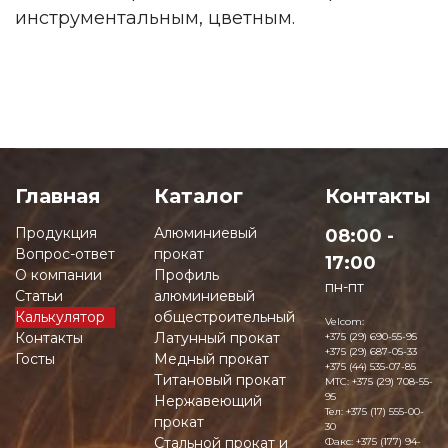
инструментальным, цветным.
Главная
Каталог
Контакты
Продукция
Алюминиевый
08:00 -
Вопрос-ответ
прокат
17:00
О компании
Профиль
пн-пт
Статьи
алюминиевый
Калькулятор
общестроительный
Velcom:
Контакты
Латунный прокат
+375 (29) 690-55-95
+375 (29) 687-05-33
Госты
Медный прокат
+375 (44) 535-07-85
Титановый прокат
MTC:
+375 (29) 708-55-
95
Нержавеющий
Тел:
+375 (17) 555-00-
прокат
30
Стальной прокат и
Факс:
+375 (177) 94-