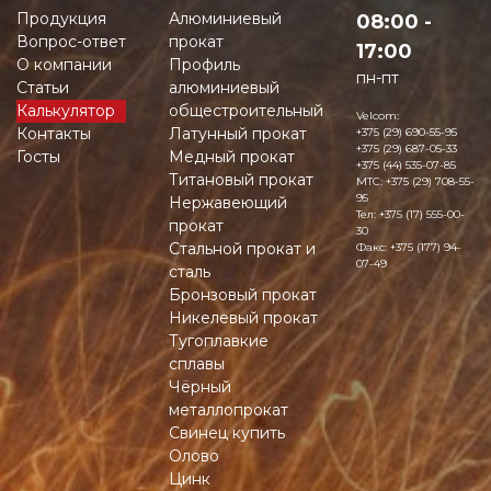
Продукция
Алюминиевый
08:00 -
Вопрос-ответ
прокат
17:00
О компании
Профиль
пн-пт
Статьи
алюминиевый
Калькулятор
общестроительный
Velcom:
Контакты
Латунный прокат
+375 (29) 690-55-95
+375 (29) 687-05-33
Госты
Медный прокат
+375 (44) 535-07-85
Титановый прокат
MTC:
+375 (29) 708-55-
95
Нержавеющий
Тел:
+375 (17) 555-00-
прокат
30
Стальной прокат и
Факс:
+375 (177) 94-
07-49
сталь
Бронзовый прокат
Никелевый прокат
Тугоплавкие
сплавы
Чёрный
металлопрокат
Свинец купить
Олово
Цинк