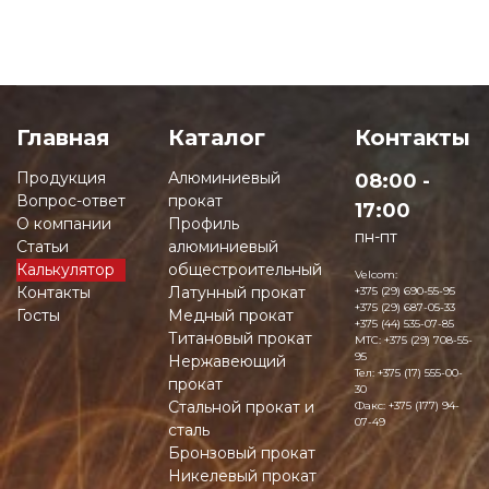
Главная
Каталог
Контакты
Продукция
Алюминиевый
08:00 -
Вопрос-ответ
прокат
17:00
О компании
Профиль
пн-пт
Статьи
алюминиевый
Калькулятор
общестроительный
Velcom:
Контакты
Латунный прокат
+375 (29) 690-55-95
+375 (29) 687-05-33
Госты
Медный прокат
+375 (44) 535-07-85
Титановый прокат
MTC:
+375 (29) 708-55-
95
Нержавеющий
Тел:
+375 (17) 555-00-
прокат
30
Стальной прокат и
Факс:
+375 (177) 94-
07-49
сталь
Бронзовый прокат
Никелевый прокат