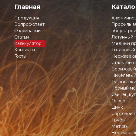
Главная
Катало
Продукция
Алюминиев
Вопрос-ответ
Профиль а
О компании
общестрои
Статьи
Латунный 
Калькулятор
Медный пр
Контакты
Титановый
Госты
Нержавеющ
Стальной п
Бронзовый
Никелевый
Тугоплавк
Чёрный ме
Свинец ку
Олово
Цинк
Сортовой 
Трубы
Метизы
Нержавеющ