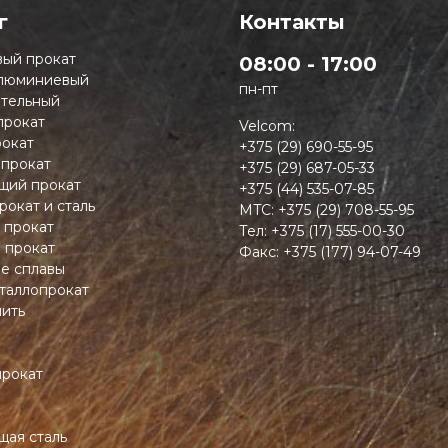
г
Контакты
ый прокат
08:00 - 17:00
люминиевый
пн-пт
тельный
прокат
Velcom:
окат
+375 (29) 690-55-95
 прокат
+375 (29) 687-05-33
ий прокат
+375 (44) 535-07-85
рокат и сталь
MTC:
+375 (29) 708-55-95
 прокат
Тел:
+375 (17) 555-00-30
 прокат
Факс:
+375 (177) 94-07-49
ие сплавы
таллопрокат
пить
прокат
ая сталь