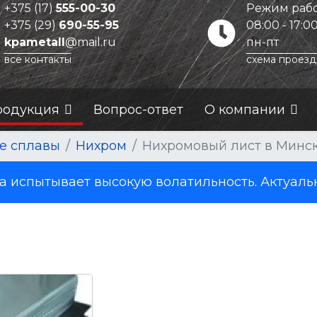
+375 (17)
555-00-30
Режим рабо
+375 (29)
690-55-95
08:00 - 17:0
kpametall
@mail.ru
пн-пт
все контакты
схема проезд
родукция
Вопрос-ответ
О компании
е сплавы
Нихром
Нихромовый лист в Минс
испытывает высокую волатильность. Актуаль