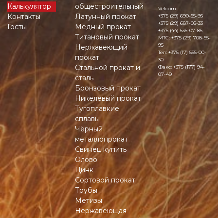
Калькулятор
общестроительный
Velcom:
Контакты
Латунный прокат
+375 (29) 690-55-95
+375 (29) 687-05-33
Госты
Медный прокат
+375 (44) 535-07-85
Титановый прокат
MTC:
+375 (29) 708-55-
95
Нержавеющий
Тел:
+375 (17) 555-00-
прокат
30
Стальной прокат и
Факс:
+375 (177) 94-
07-49
сталь
Бронзовый прокат
Никелевый прокат
Тугоплавкие
сплавы
Чёрный
металлопрокат
Свинец купить
Олово
Цинк
Сортовой прокат
Трубы
Метизы
Нержавеющая