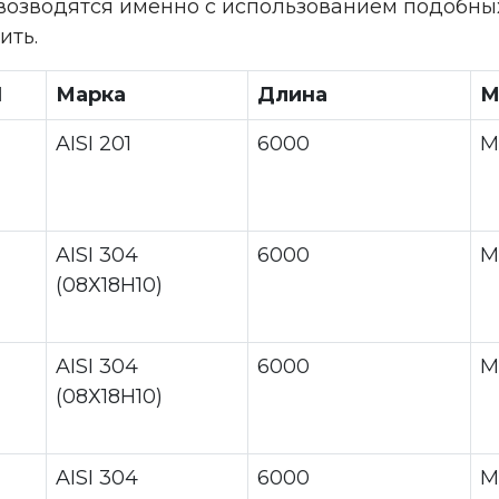
озводятся именно с использованием подобных т
ить.
1
Марка
Длина
М
AISI 201
6000
М
AISI 304
6000
М
(08Х18Н10)
AISI 304
6000
М
(08Х18Н10)
AISI 304
6000
М