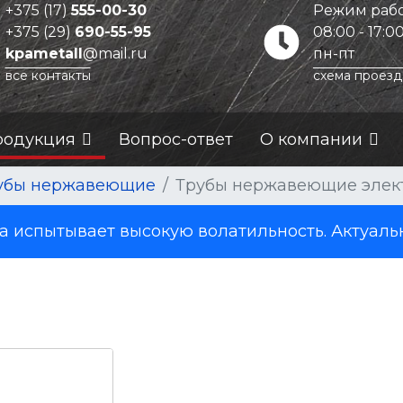
+375 (17)
555-00-30
Режим рабо
+375 (29)
690-55-95
08:00 - 17:0
kpametall
@mail.ru
пн-пт
все контакты
схема проезд
родукция
Вопрос-ответ
О компании
убы нержавеющие
Трубы нержавеющие элек
испытывает высокую волатильность. Актуаль