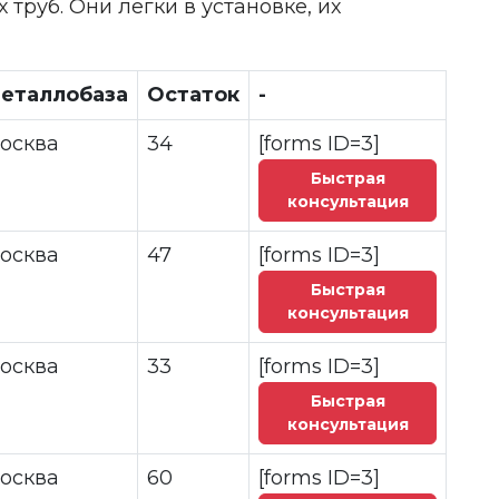
руб. Они легки в установке, их
еталлобаза
Остаток
-
осква
34
[forms ID=3]
Быстрая
консультация
осква
47
[forms ID=3]
Быстрая
консультация
осква
33
[forms ID=3]
Быстрая
консультация
осква
60
[forms ID=3]