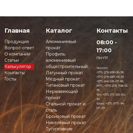
Главная
Каталог
Контакты
Продукция
Алюминиевый
08:00 -
Вопрос-ответ
прокат
17:00
О компании
Профиль
пн-пт
Статьи
алюминиевый
Калькулятор
общестроительный
Velcom:
Контакты
Латунный прокат
+375 (29) 690-55-95
+375 (29) 687-05-33
Госты
Медный прокат
+375 (44) 535-07-85
Титановый прокат
MTC:
+375 (29) 708-55-
95
Нержавеющий
Тел:
+375 (17) 555-00-
прокат
30
Стальной прокат и
Факс:
+375 (177) 94-
07-49
сталь
Бронзовый прокат
Никелевый прокат
Тугоплавкие