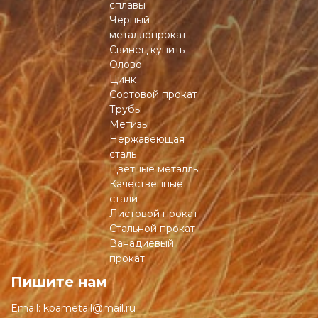
сплавы
Чёрный
металлопрокат
Свинец купить
Олово
Цинк
Сортовой прокат
Трубы
Метизы
Нержавеющая
сталь
Цветные металлы
Качественные
стали
Листовой прокат
Стальной прокат
Ванадиевый
прокат
Пишите нам
Email:
kpametall@mail.ru