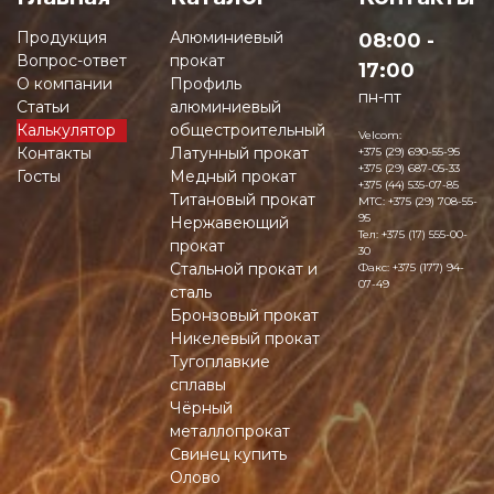
Продукция
Алюминиевый
08:00 -
Вопрос-ответ
прокат
17:00
О компании
Профиль
пн-пт
Статьи
алюминиевый
Калькулятор
общестроительный
Velcom:
Контакты
Латунный прокат
+375 (29) 690-55-95
+375 (29) 687-05-33
Госты
Медный прокат
+375 (44) 535-07-85
Титановый прокат
MTC:
+375 (29) 708-55-
95
Нержавеющий
Тел:
+375 (17) 555-00-
прокат
30
Стальной прокат и
Факс:
+375 (177) 94-
07-49
сталь
Бронзовый прокат
Никелевый прокат
Тугоплавкие
сплавы
Чёрный
металлопрокат
Свинец купить
Олово