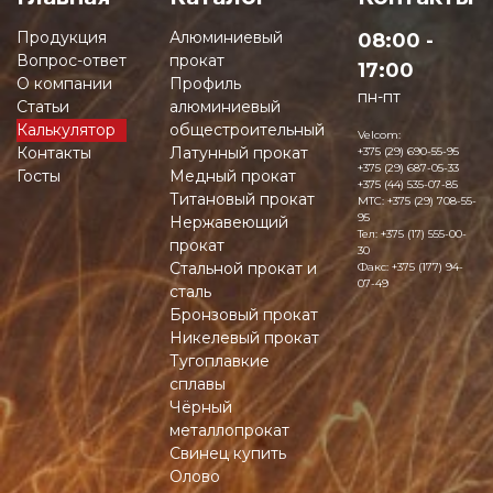
Продукция
Алюминиевый
08:00 -
Вопрос-ответ
прокат
17:00
О компании
Профиль
пн-пт
Статьи
алюминиевый
Калькулятор
общестроительный
Velcom:
Контакты
Латунный прокат
+375 (29) 690-55-95
+375 (29) 687-05-33
Госты
Медный прокат
+375 (44) 535-07-85
Титановый прокат
MTC:
+375 (29) 708-55-
95
Нержавеющий
Тел:
+375 (17) 555-00-
прокат
30
Стальной прокат и
Факс:
+375 (177) 94-
07-49
сталь
Бронзовый прокат
Никелевый прокат
Тугоплавкие
сплавы
Чёрный
металлопрокат
Свинец купить
Олово