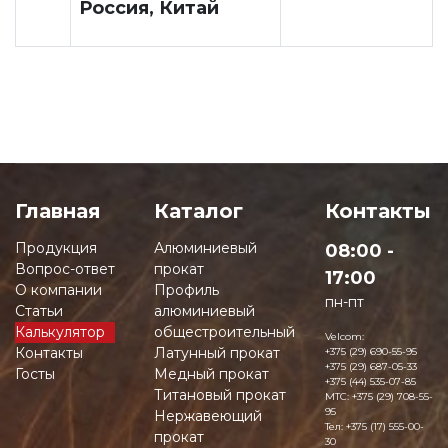
Россия, Китай
Главная
Каталог
Контакты
Продукция
Алюминиевый
08:00 -
Вопрос-ответ
прокат
17:00
О компании
Профиль
пн-пт
Статьи
алюминиевый
Калькулятор
общестроительный
Velcom:
Контакты
Латунный прокат
+375 (29) 690-55-95
+375 (29) 687-05-33
Госты
Медный прокат
+375 (44) 535-07-85
Титановый прокат
MTC:
+375 (29) 708-55-
95
Нержавеющий
Тел:
+375 (17) 555-00-
прокат
30