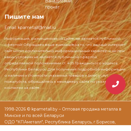
Ванадиевый
прокат
Пишите нам
Email:
kpametall@mail.ru
1998-2026 © kpametall.by – Оптовая продажа металла в
Минске и по всей Беларуси
ОДО "КПАметалл", Республика Беларусь, г.Борисов,
ул.Днепровская, д.61а