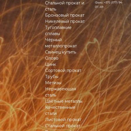
Стальной прокат и
Факс:
+375 (177) 94-
07-49
сталь
Бронзовый прокат
Никелевый прокат
Тугоплавкие
сплавы
Чёрный
металлопрокат
Свинец купить
Олово
Цинк
Сортовой прокат
Трубы
Метизы
Нержавеющая
сталь
Цветные металлы
Качественные
стали
Листовой прокат
Стальной прокат