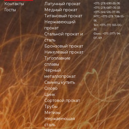
Контакты
Латунный прокат
+375 (29) 690-55-95
+375 (29) 687-05-33
Госты
Медный прокат
+375 (44) 535-07-85
Титановый прокат
MTC:
+375 (29) 708-55-
95
Нержавеющий
Тел:
+375 (17) 555-00-
прокат
30
Стальной прокат и
Факс:
+375 (177) 94-
07-49
сталь
Бронзовый прокат
Никелевый прокат
Тугоплавкие
сплавы
Чёрный
металлопрокат
Свинец купить
Олово
Цинк
Сортовой прокат
Трубы
Метизы
Нержавеющая
сталь