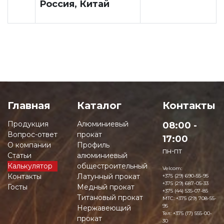
Россия, Китай
Главная
Каталог
Контакты
Продукция
Алюминиевый
08:00 -
Вопрос-ответ
прокат
17:00
О компании
Профиль
пн-пт
Статьи
алюминиевый
Калькулятор
общестроительный
Velcom:
Контакты
Латунный прокат
+375 (29) 690-55-95
+375 (29) 687-05-33
Госты
Медный прокат
+375 (44) 535-07-85
Титановый прокат
MTC:
+375 (29) 708-55-
95
Нержавеющий
Тел:
+375 (17) 555-00-
прокат
30