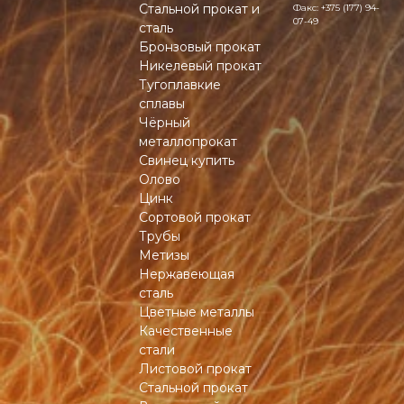
Стальной прокат и
Факс:
+375 (177) 94-
07-49
сталь
Бронзовый прокат
Никелевый прокат
Тугоплавкие
сплавы
Чёрный
металлопрокат
Свинец купить
Олово
Цинк
Сортовой прокат
Трубы
Метизы
Нержавеющая
сталь
Цветные металлы
Качественные
стали
Листовой прокат
Стальной прокат