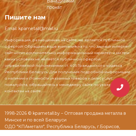
Ванадиевый
прокат
Пишите нам
Email:
kpametall@mail.ru
1998-2026 © kpametall.by – Оптовая продажа металла в
Минске и по всей Беларуси
ОДО "КПАметалл", Республика Беларусь, г.Борисов,
ул.Днепровская, д.61а