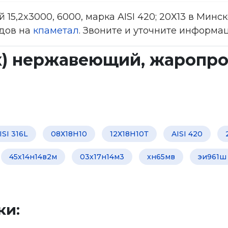
 15,2x3000, 6000, марка AISI 420; 20Х13 в Минс
дов на
кпаметал
. Звоните и уточните информаци
к) нержавеющий, жаропроч
ISI 316L
08Х18Н10
12Х18Н10Т
AISI 420
45х14н14в2м
03х17н14м3
хн65мв
эи961ш
ки: