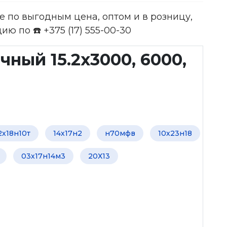
ке по выгодным цена, оптом и в розницу,
ю по ☎️ +375 (17) 555-00-30
ный 15.2x3000, 6000,
2х18н10т
14х17н2
н70мфв
10х23н18
03х17н14м3
20Х13