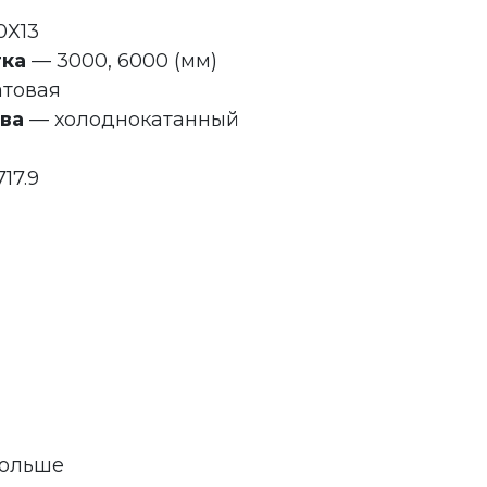
0Х13
тка
— 3000, 6000 (мм)
товая
ва
— холоднокатанный
17.9
 больше