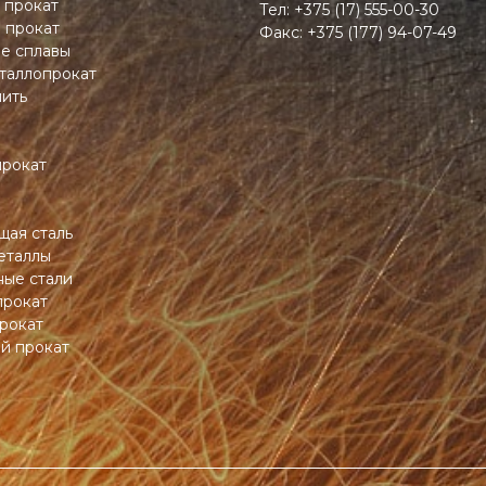
 прокат
Тел:
+375 (17) 555-00-30
 прокат
Факс:
+375 (177) 94-07-49
ие сплавы
таллопрокат
пить
прокат
ая сталь
еталлы
ные стали
прокат
рокат
й прокат