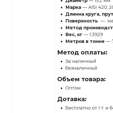
Диаметр
— 15.2 мм
Марка
— AISI 420; 2
Длинна круга, пру
Поверхность
— ма
Метод производст
Вес, кг
— 1.3929
Метров в тонне
— 7
Метод оплаты:
За наличный
безналичный
Объем товара:
Оптом
Дотавка:
Бесплатно от 1 т. и