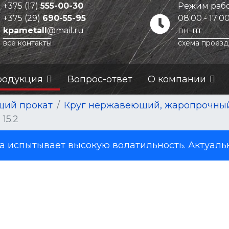
+375 (17)
555-00-30
Режим рабо
+375 (29)
690-55-95
08:00 - 17:0
kpametall
@mail.ru
пн-пт
все контакты
схема проезд
родукция
Вопрос-ответ
О компании
ий прокат
Круг нержавеющий, жаропрочны
15.2
испытывает высокую волатильность. Актуаль