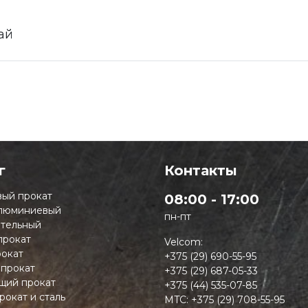
ай
г
Контакты
ый прокат
08:00 - 17:00
люминиевый
пн-пт
тельный
прокат
Velcom:
окат
+375 (29) 690-55-95
 прокат
+375 (29) 687-05-33
ий прокат
+375 (44) 535-07-85
рокат и сталь
MTC:
+375 (29) 708-55-95