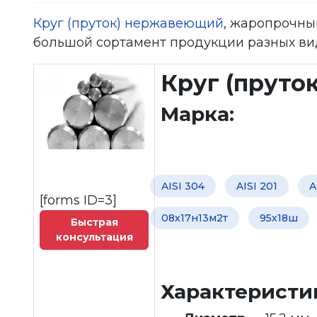
Круг (пруток) нержавеющий
, жаропрочный
большой сортамент продукции разных ви
Круг (пруто
Марка:
AISI 304
AISI 201
A
[forms ID=3]
08х17н13м2т
95х18ш
Быстрая
консультация
Характеристи