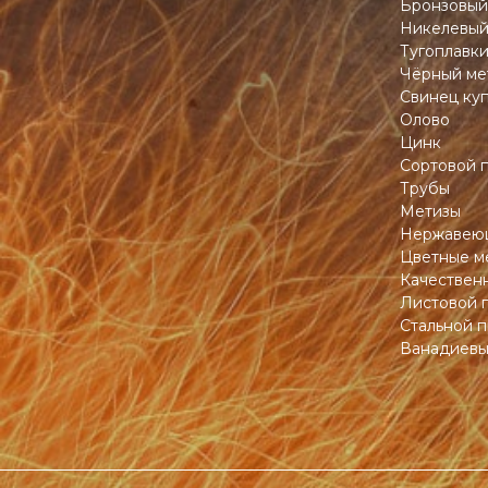
Бронзовый
Никелевый
Тугоплавк
Чёрный ме
Свинец ку
Олово
Цинк
Сортовой 
Трубы
Метизы
Нержавеющ
Цветные м
Качествен
Листовой 
Стальной п
Ванадиевы