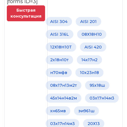
[forms ID=3]
Быстрая
консультация
AISI 304
AISI 201
AISI 316L
08Х18Н10
12Х18Н10Т
AISI 420
2х18н10т
14х17н2
н70мфв
10х23н18
08х17н13м2т
95х18ш
45х14н14в2м
03х17н14м3
хн65мв
эи961ш
03х17н14м3
20Х13