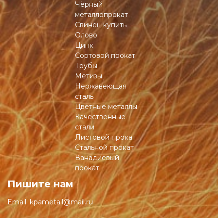
Чёрный
металлопрокат
Свинец купить
Олово
Цинк
Сортовой прокат
Трубы
Метизы
Нержавеющая
сталь
Цветные металлы
Качественные
стали
Листовой прокат
Стальной прокат
Ванадиевый
прокат
Пишите нам
Email:
kpametall@mail.ru