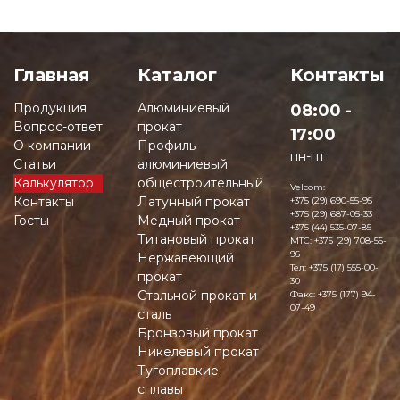
Главная
Каталог
Контакты
Продукция
Алюминиевый
08:00 -
Вопрос-ответ
прокат
17:00
О компании
Профиль
пн-пт
Статьи
алюминиевый
Калькулятор
общестроительный
Velcom:
Контакты
Латунный прокат
+375 (29) 690-55-95
+375 (29) 687-05-33
Госты
Медный прокат
+375 (44) 535-07-85
Титановый прокат
MTC:
+375 (29) 708-55-
95
Нержавеющий
Тел:
+375 (17) 555-00-
прокат
30
Стальной прокат и
Факс:
+375 (177) 94-
07-49
сталь
Бронзовый прокат
Никелевый прокат
Тугоплавкие
сплавы