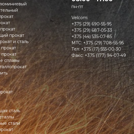
люминиевый
пн-пт
тельный
прокат
Velcom:
окат
+375 (29) 690-55-95
 прокат
+375 (29) 687-05-33
ий прокат
+375 (44) 535-07-85
рокат и сталь
MTC:
+375 (29) 708-55-95
 прокат
Тел:
+375 (17) 555-00-30
 прокат
Факс:
+375 (177) 94-07-49
ие сплавы
таллопрокат
пить
прокат
ая сталь
еталлы
ные стали
прокат