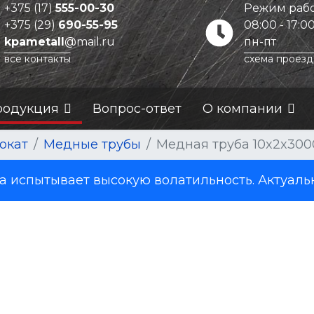
+375 (17)
555-00-30
Режим рабо
+375 (29)
690-55-95
08:00 - 17:0
kpametall
@mail.ru
пн-пт
все контакты
схема проезд
родукция
Вопрос-ответ
О компании
окат
Медные трубы
Медная труба 10x2x300
испытывает высокую волатильность. Актуаль