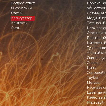
Вопрос-ответ
Профиль а
О компании
общестрои
Статьи
Латунный 
Калькулятор
Медный пр
Контакты
Титановый
Госты
Нержавеющ
Стальной п
Бронзовый
Никелевый
Тугоплавк
Чёрный ме
Свинец ку
Олово
Цинк
Сортовой 
Трубы
Метизы
Нержавеющ
Цветные м
Качествен
Листовой 