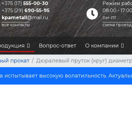
+375 (17)
555-00-30
Режим рабо
+375 (29)
690-55-95
08:00 - 17:0
kpametall
@mail.ru
пн-пт
все контакты
схема проезд
родукция
Вопрос-ответ
О компании
ый прокат
Дюралевый пруток (круг) диаметр
испытывает высокую волатильность. Актуаль