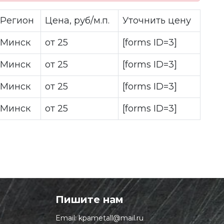
Регион
Цена, руб/м.п.
Уточнить цену
Минск
от 25
[forms ID=3]
Минск
от 25
[forms ID=3]
Минск
от 25
[forms ID=3]
Минск
от 25
[forms ID=3]
Пишите нам
Email:
kpametall@mail.ru