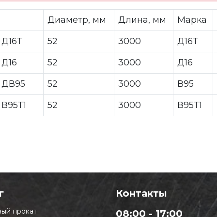
Диаметр, мм
Длина, мм
Марка
 Д16Т
52
3000
Д16Т
 Д16
52
3000
Д16
а ДВ95
52
3000
В95
 В95Т1
52
3000
В95Т1
г
Контакты
ый прокат
08:00 - 17:00