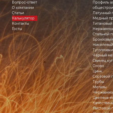
Вопрос-ответ
Профиль а
О компании
общестрои
Статьи
Латунный 
Калькулятор
Медный пр
Контакты
Титановый
Госты
Нержавеющ
Стальной п
Бронзовый
Никелевый
Тугоплавк
Чёрный ме
Свинец ку
Олово
Цинк
Сортовой 
Трубы
Метизы
Нержавеющ
Цветные м
Качествен
Листовой 