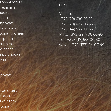
люминиевый
пн-пт
тельный
прокат
Velcom:
окат
+375 (29) 690-55-95
 прокат
+375 (29) 687-05-33
ий прокат
+375 (44) 535-07-85
рокат и сталь
MTC:
+375 (29) 708-55-95
 прокат
Тел:
+375 (17) 555-00-30
 прокат
Факс:
+375 (177) 94-07-49
ие сплавы
таллопрокат
пить
прокат
ая сталь
еталлы
ные стали
прокат