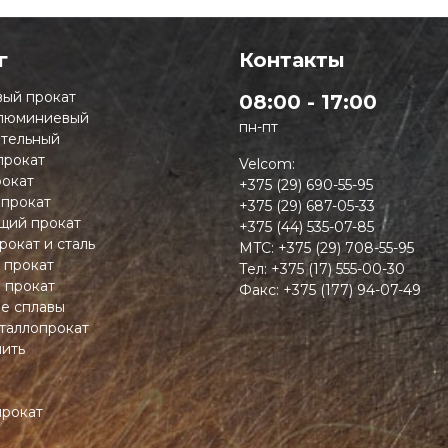
г
Контакты
ый прокат
08:00 - 17:00
люминиевый
пн-пт
тельный
прокат
Velcom:
окат
+375 (29) 690-55-95
 прокат
+375 (29) 687-05-33
ий прокат
+375 (44) 535-07-85
рокат и сталь
MTC:
+375 (29) 708-55-95
 прокат
Тел:
+375 (17) 555-00-30
 прокат
Факс:
+375 (177) 94-07-49
ие сплавы
таллопрокат
пить
прокат