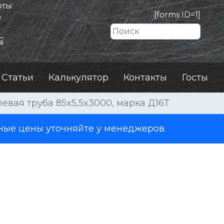
ты:
[forms ID=1]
0
Искать
а
Статьи
Калькулятор
Контакты
Госты
евая труба 85x5,5x3000, марка Д16Т
ные цены уточняйте у менеджеров.