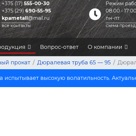
+375 (17)
555-00-30
Режим рабо
+375 (29)
690-55-95
08:00 - 17:0
kpametall
@mail.ru
пн-пт
все контакты
схема проезд
родукция
Вопрос-ответ
О компании
ый прокат
Дюралевая труба 65 — 95
Дюрал
испытывает высокую волатильность. Актуаль