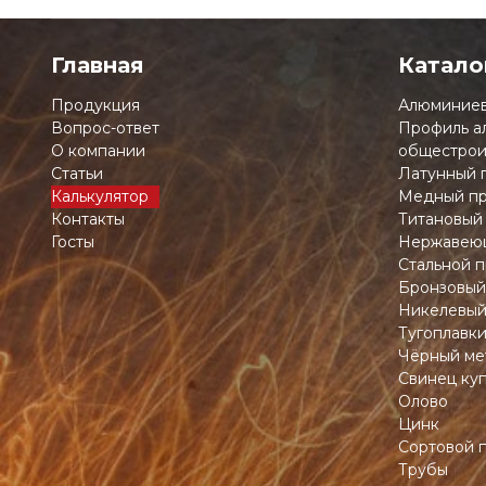
Главная
Катало
Продукция
Алюминиев
Вопрос-ответ
Профиль а
О компании
общестрои
Статьи
Латунный 
Калькулятор
Медный пр
Контакты
Титановый
Госты
Нержавеющ
Стальной п
Бронзовый
Никелевый
Тугоплавк
Чёрный ме
Свинец ку
Олово
Цинк
Сортовой 
Трубы