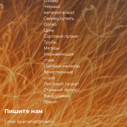
сплавы
Чёрный
металлопрокат
Свинец купить
Олово
Цинк
Сортовой прокат
Трубы
Метизы
Нержавеющая
сталь
Цветные металлы
Качественные
стали
Листовой прокат
Стальной прокат
Ванадиевый
прокат
Пишите нам
Email:
kpametall@mail.ru