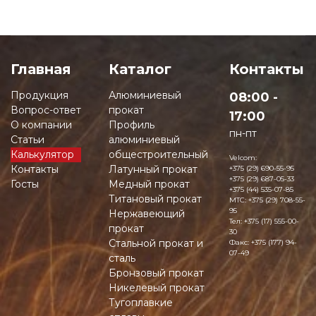
Главная
Каталог
Контакты
Продукция
Алюминиевый
08:00 -
Вопрос-ответ
прокат
17:00
О компании
Профиль
пн-пт
Статьи
алюминиевый
Калькулятор
общестроительный
Velcom:
Контакты
Латунный прокат
+375 (29) 690-55-95
+375 (29) 687-05-33
Госты
Медный прокат
+375 (44) 535-07-85
Титановый прокат
MTC:
+375 (29) 708-55-
95
Нержавеющий
Тел:
+375 (17) 555-00-
прокат
30
Стальной прокат и
Факс:
+375 (177) 94-
07-49
сталь
Бронзовый прокат
Никелевый прокат
Тугоплавкие