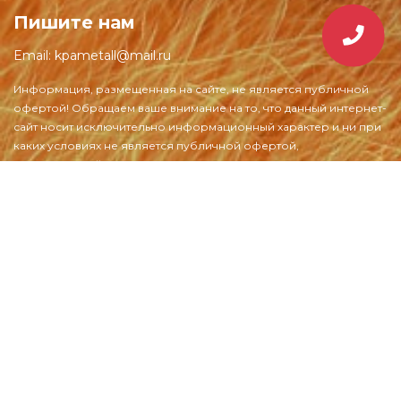
Пишите нам
Email:
kpametall@mail.ru
1998-2026 © kpametall.by – Оптовая продажа металла в
Минске и по всей Беларуси
ОДО "КПАметалл", Республика Беларусь, г.Борисов,
ул.Днепровская, д.61а
Разработка и раскрутка сайтов