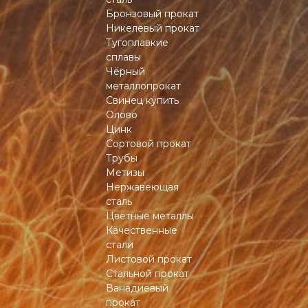
Бронзовый прокат
Никелевый прокат
Тугоплавкие
сплавы
Чёрный
металлопрокат
Свинец купить
Олово
Цинк
Сортовой прокат
Трубы
Метизы
Нержавеющая
сталь
Цветные металлы
Качественные
стали
Листовой прокат
Стальной прокат
Ванадиевый
прокат