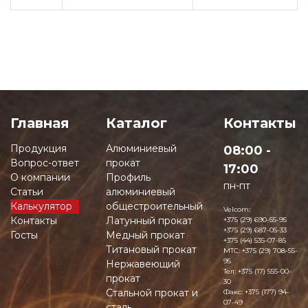
Главная
Каталог
Контакты
Продукция
Алюминиевый
08:00 -
Вопрос-ответ
прокат
17:00
О компании
Профиль
пн-пт
Статьи
алюминиевый
Калькулятор
общестроительный
Velcom:
Контакты
Латунный прокат
+375 (29) 690-55-95
+375 (29) 687-05-33
Госты
Медный прокат
+375 (44) 535-07-85
Титановый прокат
MTC:
+375 (29) 708-55-
95
Нержавеющий
Тел:
+375 (17) 555-00-
прокат
30
Стальной прокат и
Факс:
+375 (177) 94-
07-49
сталь