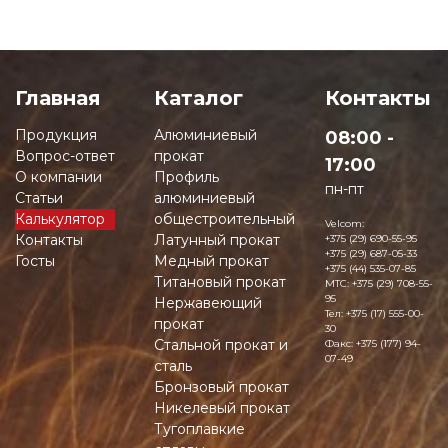
Главная
Каталог
Контакты
Продукция
Алюминиевый
08:00 -
Вопрос-ответ
прокат
17:00
О компании
Профиль
пн-пт
Статьи
алюминиевый
Калькулятор
общестроительный
Velcom:
Контакты
Латунный прокат
+375 (29) 690-55-95
+375 (29) 687-05-33
Госты
Медный прокат
+375 (44) 535-07-85
Титановый прокат
MTC:
+375 (29) 708-55-
95
Нержавеющий
Тел:
+375 (17) 555-00-
прокат
30
Стальной прокат и
Факс:
+375 (177) 94-
07-49
сталь
Бронзовый прокат
Никелевый прокат
Тугоплавкие