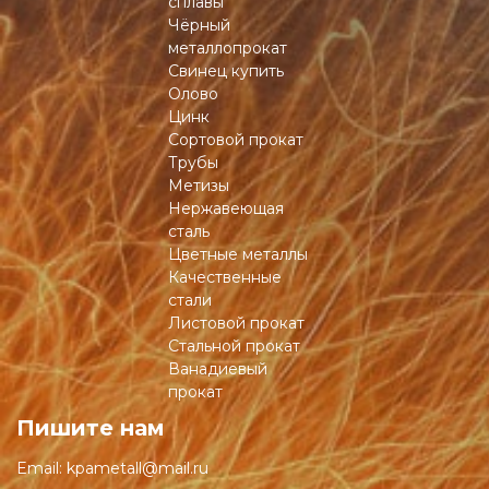
сплавы
Чёрный
металлопрокат
Свинец купить
Олово
Цинк
Сортовой прокат
Трубы
Метизы
Нержавеющая
сталь
Цветные металлы
Качественные
стали
Листовой прокат
Стальной прокат
Ванадиевый
прокат
Пишите нам
Email:
kpametall@mail.ru