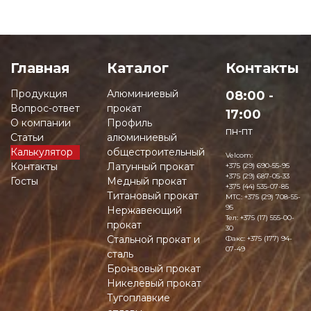
Главная
Каталог
Контакты
Продукция
Алюминиевый
08:00 -
Вопрос-ответ
прокат
17:00
О компании
Профиль
пн-пт
Статьи
алюминиевый
Калькулятор
общестроительный
Velcom:
Контакты
Латунный прокат
+375 (29) 690-55-95
+375 (29) 687-05-33
Госты
Медный прокат
+375 (44) 535-07-85
Титановый прокат
MTC:
+375 (29) 708-55-
95
Нержавеющий
Тел:
+375 (17) 555-00-
прокат
30
Стальной прокат и
Факс:
+375 (177) 94-
07-49
сталь
Бронзовый прокат
Никелевый прокат
Тугоплавкие