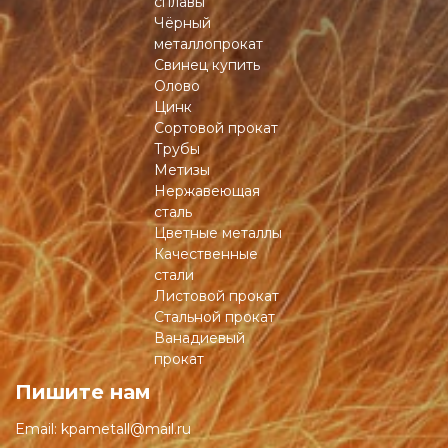
сплавы
Чёрный
металлопрокат
Свинец купить
Олово
Цинк
Сортовой прокат
Трубы
Метизы
Нержавеющая
сталь
Цветные металлы
Качественные
стали
Листовой прокат
Стальной прокат
Ванадиевый
прокат
Пишите нам
Email:
kpametall@mail.ru