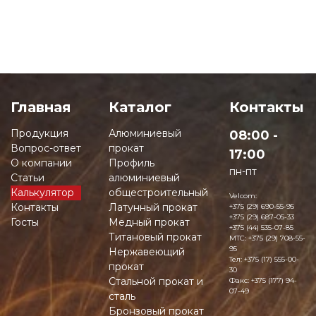
Главная
Каталог
Контакты
Продукция
Алюминиевый
08:00 -
Вопрос-ответ
прокат
17:00
О компании
Профиль
пн-пт
Статьи
алюминиевый
Калькулятор
общестроительный
Velcom:
Контакты
Латунный прокат
+375 (29) 690-55-95
+375 (29) 687-05-33
Госты
Медный прокат
+375 (44) 535-07-85
Титановый прокат
MTC:
+375 (29) 708-55-
95
Нержавеющий
Тел:
+375 (17) 555-00-
прокат
30
Стальной прокат и
Факс:
+375 (177) 94-
07-49
сталь
Бронзовый прокат