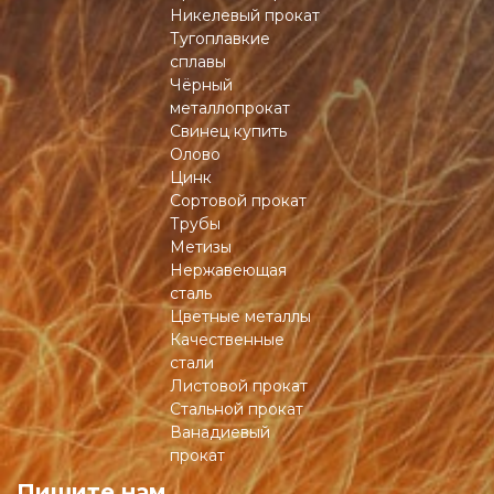
Никелевый прокат
Тугоплавкие
сплавы
Чёрный
металлопрокат
Свинец купить
Олово
Цинк
Сортовой прокат
Трубы
Метизы
Нержавеющая
сталь
Цветные металлы
Качественные
стали
Листовой прокат
Стальной прокат
Ванадиевый
прокат
Пишите нам