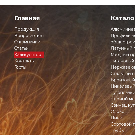
Главная
Катало
Продукция
Алюминиев
Вопрос-ответ
Профиль а
О компании
общестрои
Статьи
Латунный 
Калькулятор
Медный пр
Контакты
Титановый
Госты
Нержавеющ
Стальной п
Бронзовый
Никелевый
Тугоплавк
Чёрный ме
Свинец ку
Олово
Цинк
Сортовой 
Трубы