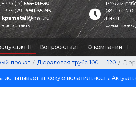
+375 (17)
555-00-30
Режим рабо
+375 (29)
690-55-95
08:00 - 17:0
kpametall
@mail.ru
пн-пт
все контакты
схема проезд
родукция
Вопрос-ответ
О компании
ый прокат
Дюралевая труба 100 — 120
Дюра
испытывает высокую волатильность. Актуаль