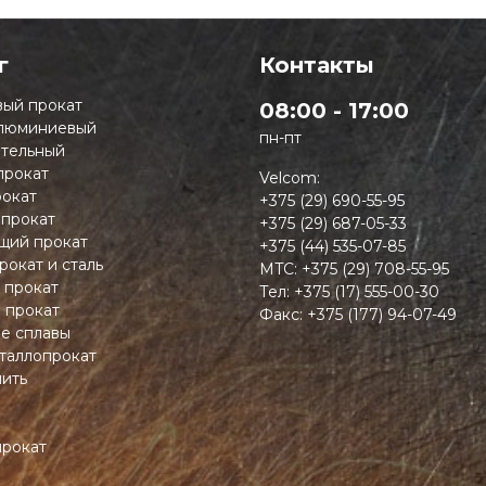
г
Контакты
ый прокат
08:00 - 17:00
люминиевый
пн-пт
тельный
прокат
Velcom:
окат
+375 (29) 690-55-95
 прокат
+375 (29) 687-05-33
ий прокат
+375 (44) 535-07-85
рокат и сталь
MTC:
+375 (29) 708-55-95
 прокат
Тел:
+375 (17) 555-00-30
 прокат
Факс:
+375 (177) 94-07-49
ие сплавы
таллопрокат
пить
прокат