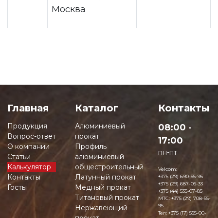
Москва
Главная
Каталог
Контакты
Продукция
Алюминиевый
08:00 -
Вопрос-ответ
прокат
17:00
О компании
Профиль
пн-пт
Статьи
алюминиевый
Калькулятор
общестроительный
Velcom:
Контакты
Латунный прокат
+375 (29) 690-55-95
+375 (29) 687-05-33
Госты
Медный прокат
+375 (44) 535-07-85
Титановый прокат
MTC:
+375 (29) 708-55-
95
Нержавеющий
Тел:
+375 (17) 555-00-