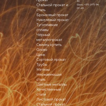
прокат
30
Стальной прокат и
Факс:
+375 (177) 94-
07-49
сталь
Бронзовый прокат
Никелевый прокат
Тугоплавкие
сплавы
Чёрный
металлопрокат
Свинец купить
Олово
Цинк
Сортовой прокат
Трубы
Метизы
Нержавеющая
сталь
Цветные металлы
Качественные
стали
Листовой прокат
Стальной прокат