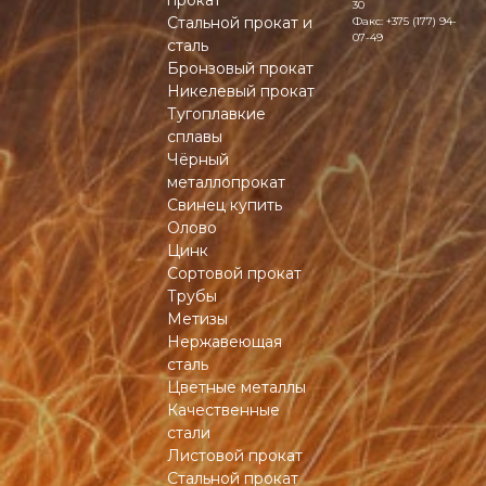
прокат
30
Стальной прокат и
Факс:
+375 (177) 94-
07-49
сталь
Бронзовый прокат
Никелевый прокат
Тугоплавкие
сплавы
Чёрный
металлопрокат
Свинец купить
Олово
Цинк
Сортовой прокат
Трубы
Метизы
Нержавеющая
сталь
Цветные металлы
Качественные
стали
Листовой прокат
Стальной прокат