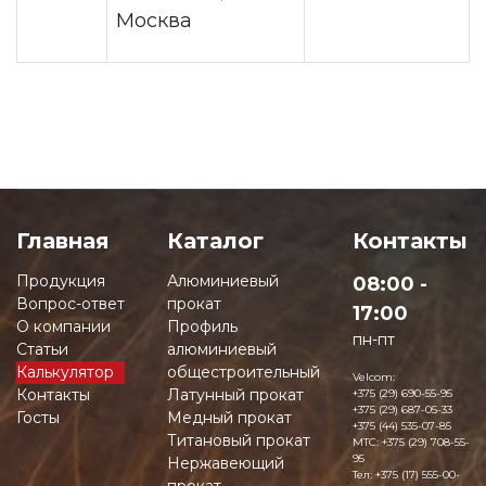
Москва
Главная
Каталог
Контакты
Продукция
Алюминиевый
08:00 -
Вопрос-ответ
прокат
17:00
О компании
Профиль
пн-пт
Статьи
алюминиевый
Калькулятор
общестроительный
Velcom:
Контакты
Латунный прокат
+375 (29) 690-55-95
+375 (29) 687-05-33
Госты
Медный прокат
+375 (44) 535-07-85
Титановый прокат
MTC:
+375 (29) 708-55-
95
Нержавеющий
Тел:
+375 (17) 555-00-