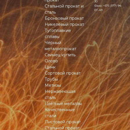
прокат
30
Стальной прокат и
Факс:
+375 (177) 94-
07-49
сталь
Бронзовый прокат
Никелевый прокат
Тугоплавкие
сплавы
Чёрный
металлопрокат
Свинец купить
Олово
Цинк
Сортовой прокат
Трубы
Метизы
Нержавеющая
сталь
Цветные металлы
Качественные
стали
Листовой прокат
Стальной прокат