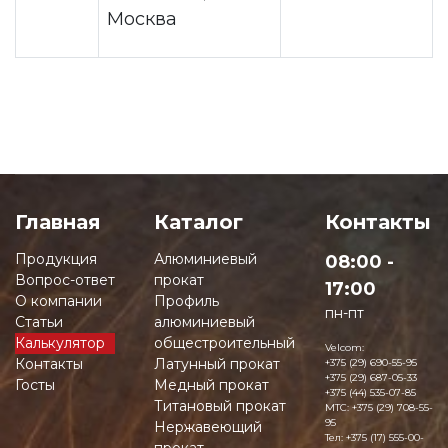
Москва
Главная
Каталог
Контакты
Продукция
Алюминиевый
08:00 -
Вопрос-ответ
прокат
17:00
О компании
Профиль
пн-пт
Статьи
алюминиевый
Калькулятор
общестроительный
Velcom:
Контакты
Латунный прокат
+375 (29) 690-55-95
+375 (29) 687-05-33
Госты
Медный прокат
+375 (44) 535-07-85
Титановый прокат
MTC:
+375 (29) 708-55-
95
Нержавеющий
Тел:
+375 (17) 555-00-