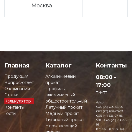
Москва
Главная
Каталог
Контакты
Продукция
Алюминиевый
08:00 -
Вопрос-ответ
прокат
17:00
О компании
Профиль
пн-пт
Статьи
алюминиевый
Калькулятор
общестроительный
Velcom:
Контакты
Латунный прокат
+375 (29) 690-55-95
+375 (29) 687-05-33
Госты
Медный прокат
+375 (44) 535-07-85
Титановый прокат
MTC:
+375 (29) 708-55-
95
Нержавеющий
Тел:
+375 (17) 555-00-