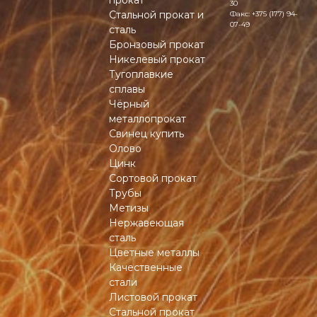
прокат
30
Стальной прокат и
Факс:
+375 (177) 94-
07-49
сталь
Бронзовый прокат
Никелевый прокат
Тугоплавкие
сплавы
Чёрный
металлопрокат
Свинец купить
Олово
Цинк
Сортовой прокат
Трубы
Метизы
Нержавеющая
сталь
Цветные металлы
Качественные
стали
Листовой прокат
Стальной прокат