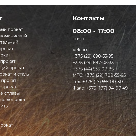
г
Контакты
ый прокат
08:00 - 17:00
люминиевый
пн-пт
тельный
прокат
Velcom:
окат
+375 (29) 690-55-95
 прокат
+375 (29) 687-05-33
ий прокат
+375 (44) 535-07-85
рокат и сталь
MTC:
+375 (29) 708-55-95
 прокат
Тел:
+375 (17) 555-00-30
 прокат
Факс:
+375 (177) 94-07-49
ие сплавы
таллопрокат
пить
прокат