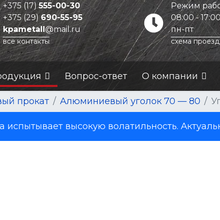
+375 (17)
555-00-30
Режим рабо
+375 (29)
690-55-95
08:00 - 17:0
kpametall
@mail.ru
пн-пт
все контакты
схема проезд
родукция
Вопрос-ответ
О компании
ый прокат
Алюминиевый уголок 70 — 80
У
испытывает высокую волатильность. Актуаль