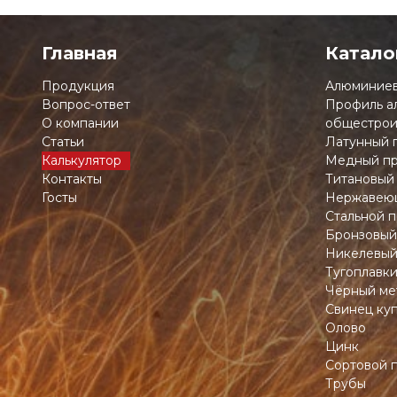
Главная
Катало
Продукция
Алюминиев
Вопрос-ответ
Профиль а
О компании
общестрои
Статьи
Латунный 
Калькулятор
Медный пр
Контакты
Титановый
Госты
Нержавеющ
Стальной п
Бронзовый
Никелевый
Тугоплавк
Чёрный ме
Свинец ку
Олово
Цинк
Сортовой 
Трубы