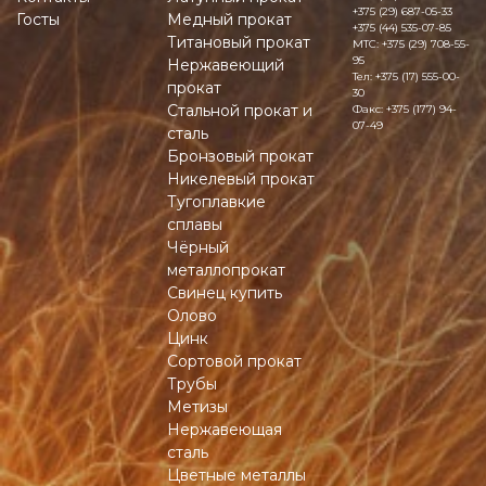
+375 (29) 687-05-33
Госты
Медный прокат
+375 (44) 535-07-85
Титановый прокат
MTC:
+375 (29) 708-55-
95
Нержавеющий
Тел:
+375 (17) 555-00-
прокат
30
Стальной прокат и
Факс:
+375 (177) 94-
07-49
сталь
Бронзовый прокат
Никелевый прокат
Тугоплавкие
сплавы
Чёрный
металлопрокат
Свинец купить
Олово
Цинк
Сортовой прокат
Трубы
Метизы
Нержавеющая
сталь
Цветные металлы