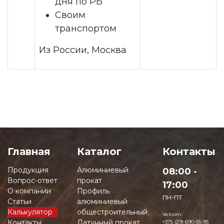
дня по РБ
Своим
транспортом
Из России, Москва
Главная
Каталог
Контакты
Продукция
Алюминиевый
08:00 -
Вопрос-ответ
прокат
17:00
О компании
Профиль
пн-пт
Статьи
алюминиевый
Калькулятор
общестроительный
Velcom:
Контакты
Латунный прокат
+375 (29) 690-55-95