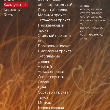
Калькулятор
общестроительный
Velcom:
Контакты
Латунный прокат
+375 (29) 690-55-95
+375 (29) 687-05-33
Госты
Медный прокат
+375 (44) 535-07-85
Титановый прокат
MTC:
+375 (29) 708-55-
95
Нержавеющий
Тел:
+375 (17) 555-00-
прокат
30
Стальной прокат и
Факс:
+375 (177) 94-
07-49
сталь
Бронзовый прокат
Никелевый прокат
Тугоплавкие
сплавы
Чёрный
металлопрокат
Свинец купить
Олово
Цинк
Сортовой прокат
Трубы
Метизы
Нержавеющая