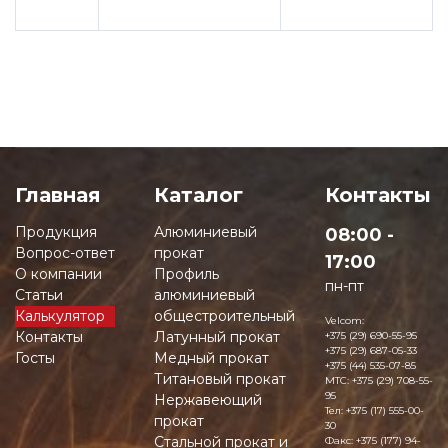
Главная
Каталог
Контакты
Продукция
Алюминиевый
08:00 -
Вопрос-ответ
прокат
17:00
О компании
Профиль
пн-пт
Статьи
алюминиевый
Калькулятор
общестроительный
Velcom:
Контакты
Латунный прокат
+375 (29) 690-55-95
+375 (29) 687-05-33
Госты
Медный прокат
+375 (44) 535-07-85
Титановый прокат
MTC:
+375 (29) 708-55-
95
Нержавеющий
Тел:
+375 (17) 555-00-
прокат
30
Стальной прокат и
Факс:
+375 (177) 94-