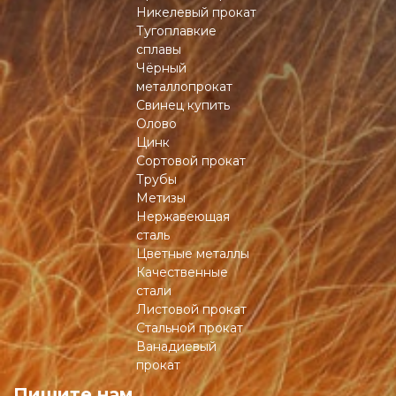
Никелевый прокат
Тугоплавкие
сплавы
Чёрный
металлопрокат
Свинец купить
Олово
Цинк
Сортовой прокат
Трубы
Метизы
Нержавеющая
сталь
Цветные металлы
Качественные
стали
Листовой прокат
Стальной прокат
Ванадиевый
прокат
Пишите нам