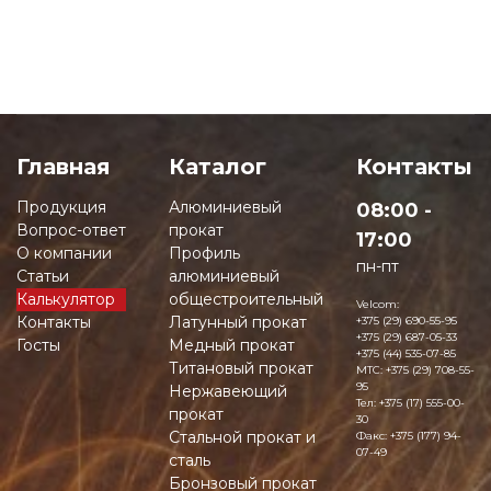
Главная
Каталог
Контакты
Продукция
Алюминиевый
08:00 -
Вопрос-ответ
прокат
17:00
О компании
Профиль
пн-пт
Статьи
алюминиевый
Калькулятор
общестроительный
Velcom:
Контакты
Латунный прокат
+375 (29) 690-55-95
+375 (29) 687-05-33
Госты
Медный прокат
+375 (44) 535-07-85
Титановый прокат
MTC:
+375 (29) 708-55-
95
Нержавеющий
Тел:
+375 (17) 555-00-
прокат
30
Стальной прокат и
Факс:
+375 (177) 94-
07-49
сталь
Бронзовый прокат