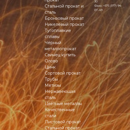
прокат
30
Стальной прокат и
Факс:
+375 (177) 94-
07-49
сталь
Бронзовый прокат
Никелевый прокат
Тугоплавкие
сплавы
Чёрный
металлопрокат
Свинец купить
Олово
Цинк
Сортовой прокат
Трубы
Метизы
Нержавеющая
сталь
Цветные металлы
Качественные
стали
Листовой прокат
Стальной прокат