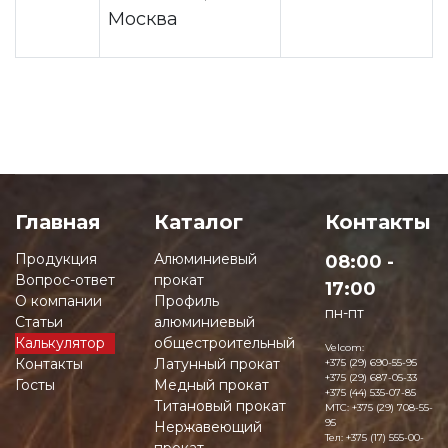
Москва
Главная
Каталог
Контакты
Продукция
Алюминиевый
08:00 -
Вопрос-ответ
прокат
17:00
О компании
Профиль
пн-пт
Статьи
алюминиевый
Калькулятор
общестроительный
Velcom:
Контакты
Латунный прокат
+375 (29) 690-55-95
+375 (29) 687-05-33
Госты
Медный прокат
+375 (44) 535-07-85
Титановый прокат
MTC:
+375 (29) 708-55-
95
Нержавеющий
Тел:
+375 (17) 555-00-