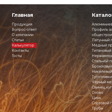
Главная
Катало
Продукция
Алюминиев
Вопрос-ответ
Профиль а
О компании
общестрои
Статьи
Латунный 
Калькулятор
Медный пр
Контакты
Титановый
Госты
Нержавеющ
Стальной п
Бронзовый
Никелевый
Тугоплавк
Чёрный ме
Свинец ку
Олово
Цинк
Сортовой 
Трубы