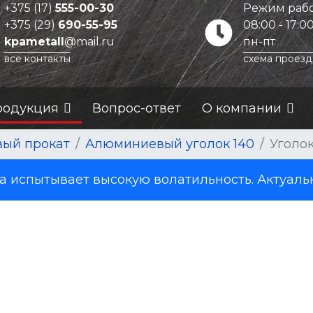
+375 (17)
555-00-30
Режим рабо
+375 (29)
690-55-95
08:00 - 17:0
kpametall
@mail.ru
пн-пт
все контакты
схема проезд
родукция
Вопрос-ответ
О компании
ый прокат
Алюминиевый уголок 140
Уголок
испытывает высокую волатильность. Актуаль