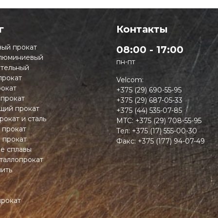
г
Контакты
ый прокат
08:00 - 17:00
люминиевый
пн-пт
тельный
прокат
Velcom:
окат
+375 (29) 690-55-95
 прокат
+375 (29) 687-05-33
ий прокат
+375 (44) 535-07-85
рокат и сталь
MTC:
+375 (29) 708-55-95
 прокат
Тел:
+375 (17) 555-00-30
 прокат
Факс:
+375 (177) 94-07-49
ие сплавы
таллопрокат
пить
прокат