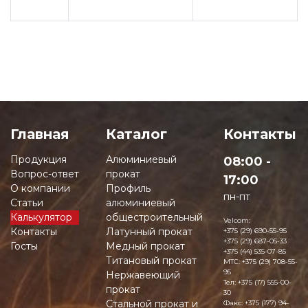
Главная
Каталог
Контакты
Продукция
Алюминиевый
08:00 -
Вопрос-ответ
прокат
17:00
О компании
Профиль
пн-пт
Статьи
алюминиевый
Калькулятор
общестроительный
Velcom:
Контакты
Латунный прокат
+375 (29) 690-55-95
+375 (29) 687-05-33
Госты
Медный прокат
+375 (44) 535-07-85
Титановый прокат
MTC:
+375 (29) 708-55-
95
Нержавеющий
Тел:
+375 (17) 555-00-
прокат
30
Стальной прокат и
Факс:
+375 (177) 94-