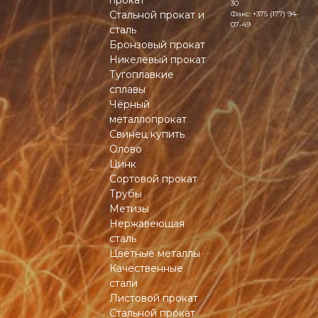
прокат
30
Стальной прокат и
Факс:
+375 (177) 94-
07-49
сталь
Бронзовый прокат
Никелевый прокат
Тугоплавкие
сплавы
Чёрный
металлопрокат
Свинец купить
Олово
Цинк
Сортовой прокат
Трубы
Метизы
Нержавеющая
сталь
Цветные металлы
Качественные
стали
Листовой прокат
Стальной прокат