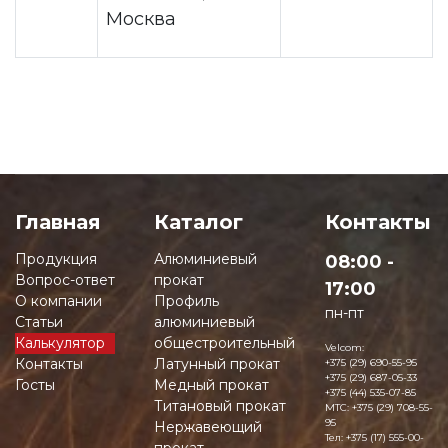
Москва
Главная
Каталог
Контакты
Продукция
Алюминиевый
08:00 -
Вопрос-ответ
прокат
17:00
О компании
Профиль
пн-пт
Статьи
алюминиевый
Калькулятор
общестроительный
Velcom:
Контакты
Латунный прокат
+375 (29) 690-55-95
+375 (29) 687-05-33
Госты
Медный прокат
+375 (44) 535-07-85
Титановый прокат
MTC:
+375 (29) 708-55-
95
Нержавеющий
Тел:
+375 (17) 555-00-