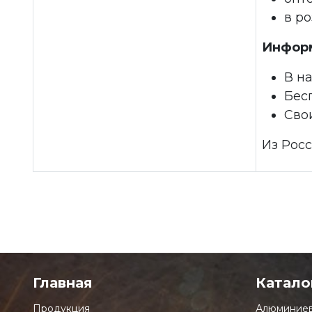
в р
Информ
В н
Бесп
Сво
Из Рос
Главная
Катало
Продукция
Алюминиев