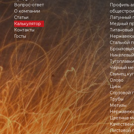
Вопрос-ответ
Профиль а
О компании
общестрои
Статьи
Латунный 
Калькулятор
Медный пр
Контакты
Титановый
Госты
Нержавеющ
Стальной п
Бронзовый
Никелевый
Тугоплавк
Чёрный ме
Свинец ку
Олово
Цинк
Сортовой 
Трубы
Метизы
Нержавеющ
Цветные м
Качествен
Листовой 