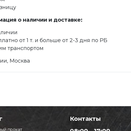
озницу
ация о наличии и доставке:
аличии
латно от 1 т. и больше от 2-3 дня по РБ
им транспортом
сии, Москва
г
Контакты
ый прокат