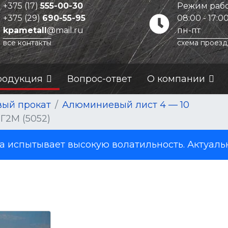
+375 (17)
555-00-30
Режим рабо
+375 (29)
690-55-95
08:00 - 17:0
kpametall
@mail.ru
пн-пт
все контакты
схема проезд
родукция
Вопрос-ответ
О компании
ый прокат
Алюминиевый лист 4 — 10
Г2М (5052)
испытывает высокую волатильность. Актуаль