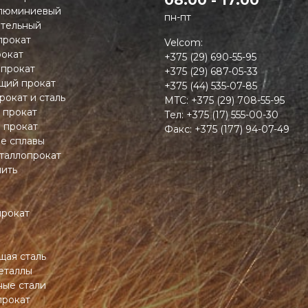
08:00 - 17:00
люминиевый
пн-пт
тельный
прокат
Velcom:
окат
+375 (29) 690-55-95
 прокат
+375 (29) 687-05-33
ий прокат
+375 (44) 535-07-85
рокат и сталь
MTC:
+375 (29) 708-55-95
 прокат
Тел:
+375 (17) 555-00-30
 прокат
Факс:
+375 (177) 94-07-49
ие сплавы
таллопрокат
пить
прокат
ая сталь
еталлы
ные стали
прокат