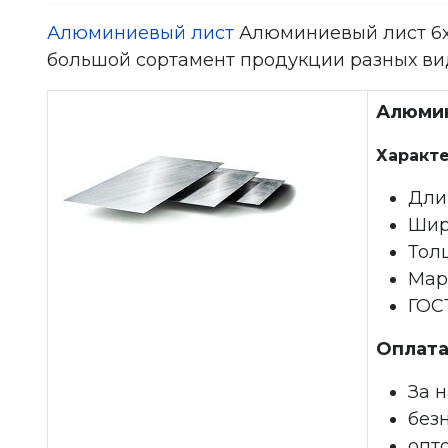
Алюминиевый лист
Алюминиевый лист 6х1
большой сортамент продукции разных ви
Алюмин
Характе
Дли
Шир
Тол
Мар
ГОСТ
Оплата
За 
без
опт